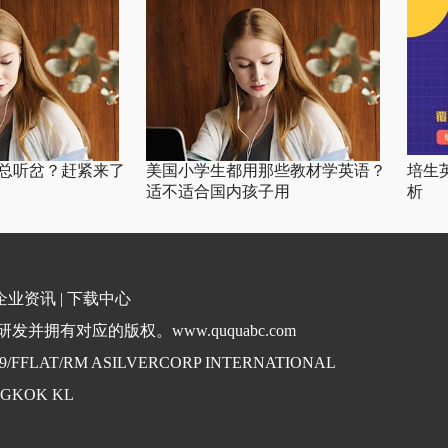
总听岔？赶紧来了
美国小学生都用那些教材学英语？
培生
适不适合国内孩子用
析
企业资讯
|
下载中心
并拥有对应的版权。www.ququabc.com
. 9/FFLAT/RM ASILVERCORP INTERNATIONAL
NGKOK KL