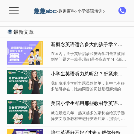

趣趣abc
>
趣趣百科
>
小学英语培训
>
小学生英语教
最新文章
新概念英语适合多大的孩子学？孩子应不应该学？
在国内，关于英语启蒙和英语学习最常被问
到的问题之一就是:我们是否应该学习《新概
念英语》(包括《新概念青年版》)?今天，我
想就这个问题提出一些想法和建议。另外，
小学生英语听力总听岔？赶紧来了解一下同音词！
通过市场调研和专家调研，大多数人认为2-
12岁是孩子学习幼儿英语的黄金年龄。这个
我们发现小学听力题虽然简单，其中也有很
阶段的孩子正处于学习的敏感期，适合接受
多陷阱存在，比如同音的词就是很麻烦的一
新知识。那么新概念英语适合多大的孩子
个，一样的发音却表示完全不同的意思，在
学?孩子应不应该学? 我们在说《新概念》的
听力的选项中出现，孩子很容易就被搞蒙
美国小学生都用那些教材学英语？适不适合国内孩子用？
时候，到底在说什么? 一线和准一线城市的
了，所以我们要先聊耳机清楚常见的同音不
儿童英语学习者，不需要学《新概念》 二线
同意的单词，放到句子中也能更好地区分开
就在最近几年，越来越多的家长会给孩子选
及其它地区，英语学习环境和资源较好的，
来，小学阶段...
择英文原版教材来进行英语启蒙，据说可以
不需要主修《新概念》 一、我们在说《新...
让孩子像学习语文一样学习英语，但是大家
有没有想过，美国小孩用这样的教材是因为
培生英语好不好?过来人帮你分析分析