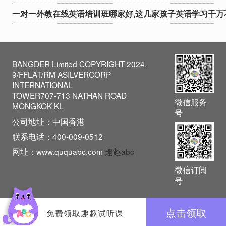
维，使英语不再是简单的
一对一外教在线英语培训班哪家好,这几家孩子英语学习千万
课程，而是贯穿于日常生
活的一部分。这种与生活
紧密结合的教
BANGDER Limited COPYRIGHT 2024.
9/FFLAT/RM ASILVERCORP
INTERNATIONAL
TOWER707-713 NATHAN ROAD
微信服务
MONGKOK KL
号
公司地址：中国香港
联系电话：400-009-0512
网址：www.ququabc.com
趣趣abc
微信订阅
号
点击领取
免费领取趣趣试听课