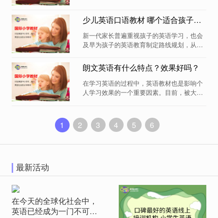
语学习问题的有效途径。在选择少儿英语培
训班的时候，不少家长们对英语培训班选用
少儿英语口语教材 哪个适合孩子学习？
的教材缺乏足够的了解，因此不知该作何选
择。那么，英语培训教材，哪个适合孩子学
新一代家长普遍重视孩子的英语学习，也会
习? 一、英...
及早为孩子的英语教育制定路线规划，从小
打好语言基础，对个人未来的发展提供更多
的机遇。现代社会衡量一个人英语水平高低
朗文英语有什么特点？效果好吗？
的标准在于是否能够流利地说英语，因此英
语口语表达水平的提升是当前英语教育的一
在学习英语的过程中，英语教材也是影响个
大重点。家...
人学习效果的一个重要因素。目前，被大多
数中国家长所熟知的少儿英语教材，朗文英
语算是其中一种。现在的家长普遍关注孩子
的英语学习，也希望自家孩子能够接受更国
1
2
3
4
5
6
际化的英语教育，而朗文英语也是家长们在
给孩子选报...
最新活动
在今天的全球化社会中，
英语已经成为一门不可或