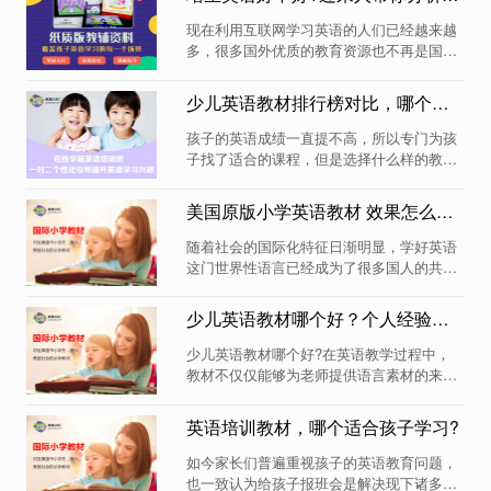
他们有很好的口语基础，已经先会讲英语
了，咱们又没有纯英文的学习环境，给孩子
现在利用互联网学习英语的人们已经越来越
用会不会水土...
多，很多国外优质的教育资源也不再是国际
学校专享的，比如说培生英语系列的教材也
能在平常机构学习到，那么这个教材好不
少儿英语教材排行榜对比，哪个好？
好?作为一位8岁孩子的妈妈，在孩子的英语
教育方面是比较有 经验的这里和大家分享一
孩子的英语成绩一直提不高，所以专门为孩
下什么样的教...
子找了适合的课程，但是选择什么样的教材
好，这一点比较迷茫，主要是现在学习有很
多 形式的教学，比如有读物、绘本、分级阅
美国原版小学英语教材 效果怎么样？
读，那么到底给孩子选什么好?网上相对的
找了很多的答案，我总结出这几方面，以及
随着社会的国际化特征日渐明显，学好英语
分享一心少...
这门世界性语言已经成为了很多国人的共同
愿望。家长们都希望自家孩子能够赢在起跑
线上，因此重视从小培养孩子优秀的英语能
少儿英语教材哪个好？个人经验分享
力。除了学校的课本知识之外，家长们也关
注到各种各样的英语教材，也了解到不少的
少儿英语教材哪个好?在英语教学过程中，
英语培训机...
教材不仅仅能够为老师提供语言素材的来
源，也是帮助孩子进行系统的英语学习的重
要教学工具。现在市面上有各种各样的少儿
英语培训教材，哪个适合孩子学习?
英语教材，对于教材选择，很多家长都因为
缺乏深入的了解而容易被误导。针对家长们
如今家长们普遍重视孩子的英语教育问题，
感到困惑的问题...
也一致认为给孩子报班会是解决现下诸多英