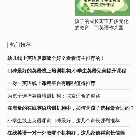
缺的重要技能。越来越多
的家长开始关注幼儿英语
启蒙教育，希望为孩子选
孩子的成长离不开多元化
择一家优质的线上英语课
的教育，而英语作为国际
程。作为一位英语博主，
交流的重要工具，更是需
我有幸与各种优秀的英语
要用心挑选优质的学习机
教育机构接触，今天我将
热门推荐
构。作为家长，我们都希
为大家推荐几个备受赞誉
望为孩子提供最优秀的英
的幼儿线上英语启蒙课
幼儿线上英语启蒙哪个好？看看博主推荐的！
语学习环境。在这篇文章
程。这些课程在外教师
中，我们将从家长的视角
资、课程模式、适合年龄
口碑最好的英语线上培训机构,小学生英语完美提升课程
出发，深入分析几个备受
和价格等方面都具有独特
欢迎的英语教育机构，探
的优势，希望能够为家长
一对一英语线上课程平台有哪些值得推荐
讨他们的特点，最终为您
们提供有价值的参考。 1.
推荐趣趣ABC，理由将在
趣趣ABC：高性价比趣味
为孩子选择英语培训机构：探索适合的道路
结语中逐一展现。 瓜瓜龙
欧美外教一对一 外教师
英语 构建英语思维的奇妙
资：趣趣ABC以其优质的
在海量的在线英语培训机构中，如何为孩子选择最合适的？
舞台 瓜瓜龙英语以情景式
外教团队而闻名。外教们
教学著称，通过丰富的教
不仅具备出色的英语能
小学生线上英语哪家口碑最好，这几个家长强烈推荐
材和实景模拟，让孩子在
力，还能够通过趣味的教
真实情境中感受英语。他
学方式激发孩子的学习兴
在线英语一对一外教哪个机构好，这几家值得家长信赖
们强调培养孩子的英语思