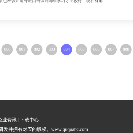
家也应该知道外教口语课到哪里学习才比较好，现在有那...
800
801
802
803
804
805
806
807
808
企业资讯
|
下载中心
并拥有对应的版权。www.ququabc.com