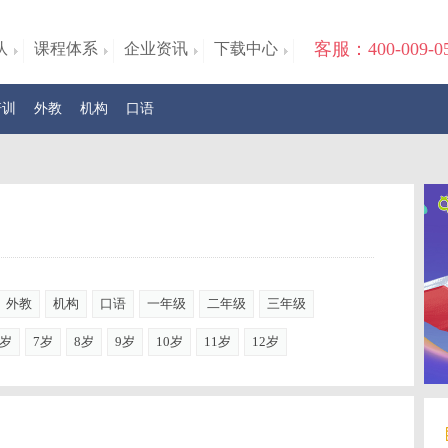
客服：400-009-0
队
课程体系
企业资讯
下载中心
培训
外教
机构
口语
外教
机构
口语
一年级
二年级
三年级
6岁
7岁
8岁
9岁
10岁
11岁
12岁