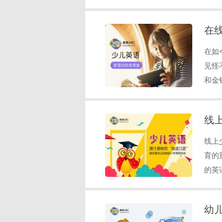
在
在如
见怪
和金
线
线上
育的
的英
幼