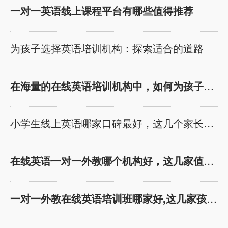
机构接触，今天我将
出发，深入分析几个
一对一英语线上课程平台有哪些值得推荐
为大家推荐几个备受
备受欢迎的英语教育
赞誉的幼儿线上英语
机构，探讨他们的特
为孩子选择英语培训机构：探索适合的道路
启蒙课程。这些课程
点，最终为您推荐趣
在外教师资、课程模
趣ABC，理由将在结
在海量的在线英语培训机构中，如何为孩子选择
式、适合年龄和价格
语中逐一展现。 瓜瓜
等方面都具有独特的
龙英语 构建英语思维
优势，希望能够为家
的奇妙舞台 瓜瓜龙英
小学生线上英语哪家口碑最好，这几个家长强烈
长们提供有价值的参
语以情景式教学著
考。 1. 趣趣ABC：
称，通过丰富的教材
在线英语一对一外教哪个机构好，这几家值得家
高性价比趣味欧美外
和实景模拟，让孩子
教一对一 外教师资：
在真实情境中感受英
趣趣ABC以其优质的
语。他们强调培养孩
一对一外教在线英语培训班哪家好,这几家孩子
外教团队而闻名。外
子的英语思维，使英
教们不仅具备出色的
语不再是简单的课