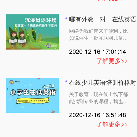
升初中了，学科多了孩子压
力也大了，因为线上上课方
便，所以想找个网课平台，
哪有外教一对一在线英语
孩子在家就能学习英语，为
网络为我们带来了便利，比
此也收集了很多平台的资
如说催生一批互联网儿童英
语培训机构的高速发展和萌
2020-12-16 17:01:14
生，英语读不好的话，找一
个好的网课学习会更好些，
了解更多>>
学习更便捷，据了解，英语
网课汇集专业的母语外教老
师，可以自由选择。那么，
在线少儿英语培训价格对
网课英语哪个平台好?其实
关于教育，现在线上线下都
有很多，比如一对一就专注
能找到专业的课程，我也是
从去年的转变了观念，之前
2020-12-16 16:51:48
了解的在线课程，只能在网
上学习，不能真实的看到，
了解更多>>
觉得让他们的营销大于实际
效果，一直觉的交了钱也不