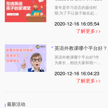
样的课程适合孩子学习，建
童年是学习语言的最佳时
议可以去对比看看，找适合
期,为了不让孩子输在起跑
线上，很多家长都报了孩子
2020-12-16 16:05:54
的英语课，但毕竟上课时间
有限。主要是选择线上的课
了解更多>>
程，那么线上英语哪家口碑
最好?关于这些问题，作为
过来人和大家分享我的体
英语外教课哪个平台好？
验，专门找了很多课程对
英语外教课哪个平台好?作
比，发现很多口碑不错的课
为家长，相信大家和我一样
程都有
都是比较关注孩子的教育问
2020-12-16 16:04:23
题，就我们家小孩来说，宝
妈来说说自己的选择经历
了解更多>>
吧。我家孩子少小学4年
级，英语口语方面一直跟不
上，所以就想着为孩子找一
个课程提高一下口语，对比
最新活动
了很多家课程，那么在线外