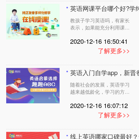
一定有什么效果，但是今年
英语网课平台哪个好?学
疫情影响下，我为孩子报了
教孩子学习英语吗，有家长
一个课程，学习效果真的
表示，如果能充分利用课余
时间帮助孩子们学习英语，
2020-12-16 16:50:41
对孩子们的英语进步会很有
帮助。毕竟，语言学习是为
了解更多>>
了多接触，所以大多数会为
孩子选择在线课程，那么英
语网课平台哪个好?学纯正
英语入门自学app，新
英语需要找专业的母语外教
随着社会的发展，英语学习
课程。说说我的体验吧。
越来越低龄化，学习的方式
也是越来越多样化，APP形
2020-12-16 16:07:12
式、英语课程形式都是不错
的选择，作为过来人，这里
了解更多>>
问大家分享几个英语入门自
学app，新手爸妈，们赶紧
让孩子学习起来，那么什么
线上英语哪家口碑最好？