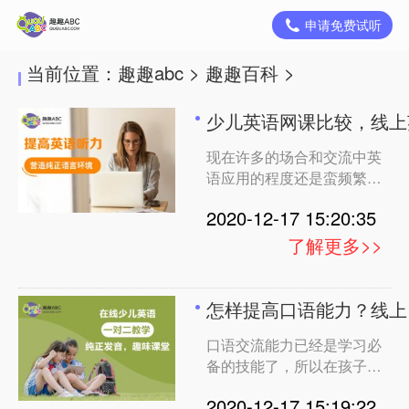
申请免费试听
当前位置：
趣趣abc
>
趣趣百科
>
少儿英语网课比较，线上
现在许多的场合和交流中英
语应用的程度还是蛮频繁
的，所以很家长从小就开始
2020-12-17 15:20:35
让孩子学习英语，找专业课
程学习，对比而言，少儿英
了解更多>>
语网课比较受欢迎，这主要
得益于互联网教育的不断发
展和衍生促成了线上教育的
怎样提高口语能力？线上1
发展，而也有很多的家长给
口语交流能力已经是学习必
孩子选择线上英语机构，那
备的技能了，所以在孩子的
教育问题上，家长们也逐渐
2020-12-17 15:19:22
开始重视起来，怎样提高口