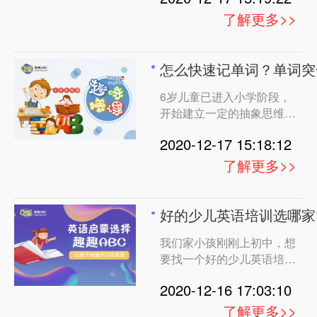
语能力?学习口语作为过来
了解更多>>
人，还是推荐找专业的咯是
学习，不光学习专业的发
音，同时能学习更简单掌握
怎么快速记单词？单词突
的方法，互联网教育的不断
6岁儿童已进入小学阶段，
发展，在线课程是一个不错
开始建立一定的抽象思维能
的
力。但是学习路上单词记忆
2020-12-17 15:18:12
是一个很困难的事情，主要
是就得快忘得也就快，那么
了解更多>>
如何快速记忆单词?孩子对
语言符号系统有较强的认知
能力，同时也有更多的思想
好的少儿英语培训选哪家?
表达。因此，在一定的英语
我们家小孩刚刚上初中，想
语音积累之后，他们应该开
要找一个好的少儿英语培训
机构学习，主要是孩子英语
2020-12-16 17:03:10
口语基础差，考试总是丢分
在口语和听力部分，今年要
了解更多>>