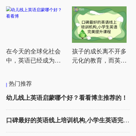
教哪
在今天的全球化社会
孩子的成长离不开多
中，英语已经成为一
元化的教育，而英语
门不可或缺的重要技
作为国际交流的重要
能。越来越多的家长
工具，更是需要用心
热门推荐
开始关注幼儿英语启
挑选优质的学习机
蒙教育，希望为孩子
构。作为家长，我们
幼儿线上英语启蒙哪个好？看看博主推荐的！
选择一家优质的线上
都希望为孩子提供最
英语课程。作为一位
优秀的英语学习环
口碑最好的英语线上培训机构,小学生英语完美提
英语博主，我有幸与
境。在这篇文章中，
各种优秀的英语教育
我们将从家长的视角